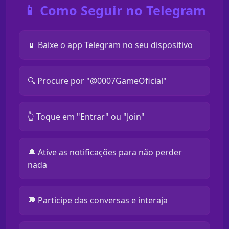
📱 Como Seguir no Telegram
📱 Baixe o app Telegram no seu dispositivo
🔍 Procure por "@0007GameOficial"
👆 Toque em "Entrar" ou "Join"
🔔 Ative as notificações para não perder
nada
💬 Participe das conversas e interaja