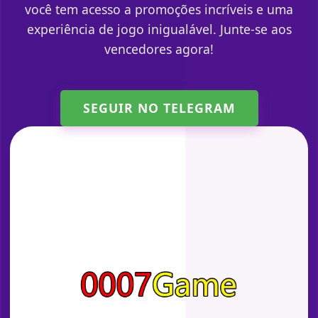
você tem acesso a promoções incríveis e uma
experiência de jogo inigualável. Junte-se aos
vencedores agora!
SEGUIR NO TELEGRAM