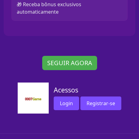
🎁 Receba bônus exclusivos
automaticamente
SEGUIR AGORA
Acessos
Login
Registrar-se