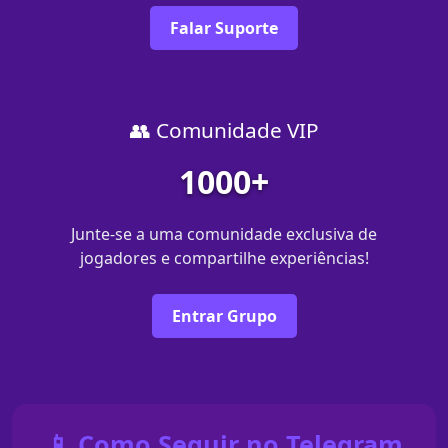
Falar Suporte
👥 Comunidade VIP
1000+
Junte-se a uma comunidade exclusiva de
jogadores e compartilhe experiências!
Entrar Grupo
📱 Como Seguir no Telegram