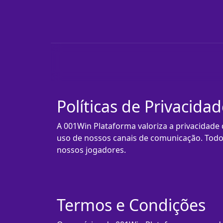
Políticas de Privacida
A 001Win Plataforma valoriza a privacidade
uso de nossos canais de comunicação. Todos
nossos jogadores.
Termos e Condições