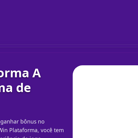
forma A
ma de
a ganhar bônus no
Win Plataforma, você tem