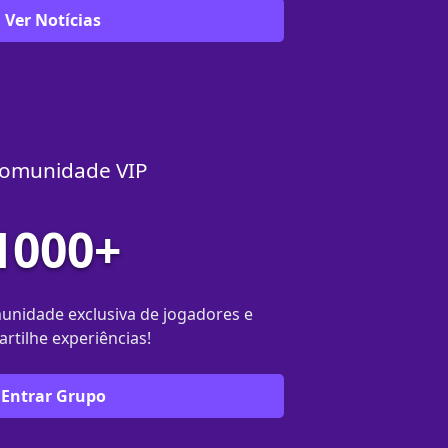
Ver Notícias
Comunidade VIP
1000+
unidade exclusiva de jogadores e
rtilhe experiências!
Entrar Grupo