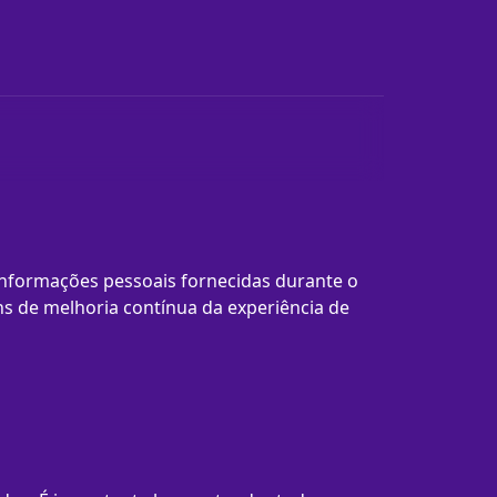
informações pessoais fornecidas durante o
ns de melhoria contínua da experiência de