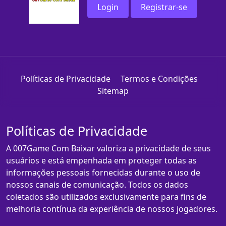
Login
Registrar-se
Políticas de Privacidade
Termos e Condições
Sitemap
Políticas de Privacidade
A 007Game Com Baixar valoriza a privacidade de seus
usuários e está empenhada em proteger todas as
informações pessoais fornecidas durante o uso de
nossos canais de comunicação. Todos os dados
coletados são utilizados exclusivamente para fins de
melhoria contínua da experiência de nossos jogadores.