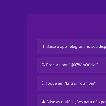
📱 Baixe o app Telegram no seu disp
🔍 Procure por "@07WinOficial"
👆 Toque em "Entrar" ou "Join"
🔔 Ative as notificações para não p