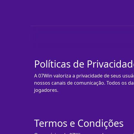
Políticas de Privacida
A 07Win valoriza a privacidade de seus usu
nossos canais de comunicação. Todos os dad
jogadores.
Termos e Condições