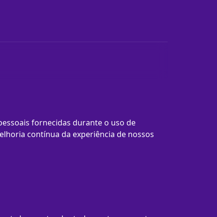
pessoais fornecidas durante o uso de
elhoria contínua da experiência de nossos