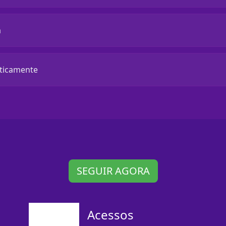
a
aticamente
SEGUIR AGORA
Acessos