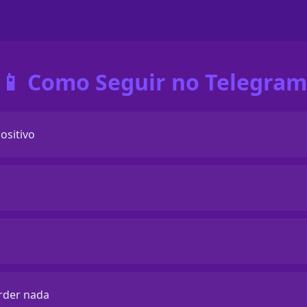
📱 Como Seguir no Telegram
ositivo
erder nada