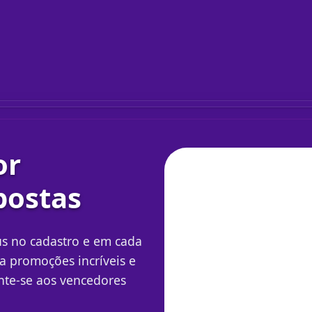
or
postas
s no cadastro e em cada
a promoções incríveis e
unte-se aos vencedores