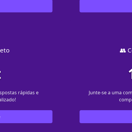
reto
👥 
t
espostas rápidas e
Junte-se a uma com
lizado!
compa
e