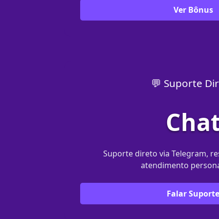
Ver Bônus
💬 Suporte Di
Cha
Suporte direto via Telegram, r
atendimento persona
Falar Suport