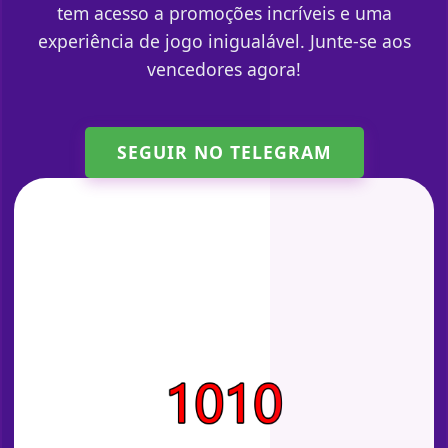
tem acesso a promoções incríveis e uma
experiência de jogo inigualável. Junte-se aos
vencedores agora!
SEGUIR NO TELEGRAM