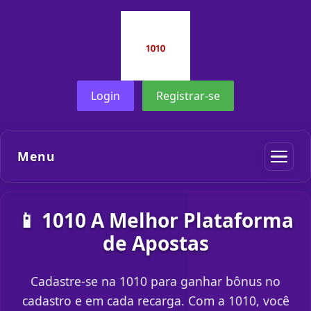
Login
Registrar-se
Menu
📱 1010 A Melhor Plataforma
de Apostas
Cadastre-se na 1010 para ganhar bônus no
cadastro e em cada recarga. Com a 1010, você