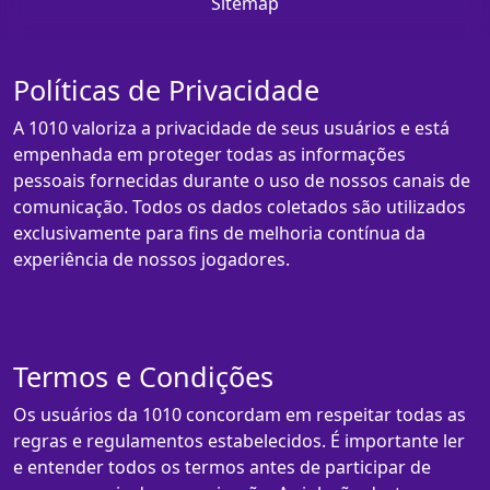
Sitemap
Políticas de Privacidade
A 1010 valoriza a privacidade de seus usuários e está
empenhada em proteger todas as informações
pessoais fornecidas durante o uso de nossos canais de
comunicação. Todos os dados coletados são utilizados
exclusivamente para fins de melhoria contínua da
experiência de nossos jogadores.
Termos e Condições
Os usuários da 1010 concordam em respeitar todas as
regras e regulamentos estabelecidos. É importante ler
e entender todos os termos antes de participar de