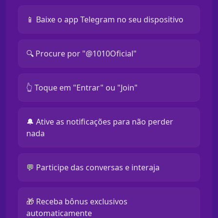
📱 Baixe o app Telegram no seu dispositivo
🔍 Procure por "@1010Oficial"
👆 Toque em "Entrar" ou "Join"
🔔 Ative as notificações para não perder
nada
💬 Participe das conversas e interaja
🎁 Receba bônus exclusivos
automaticamente