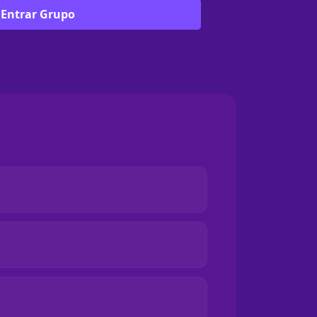
Entrar Grupo