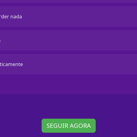
erder nada
a
aticamente
SEGUIR AGORA