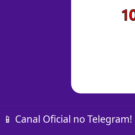
📱 Canal Oficial no Telegram!