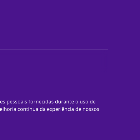
es pessoais fornecidas durante o uso de
elhoria contínua da experiência de nossos