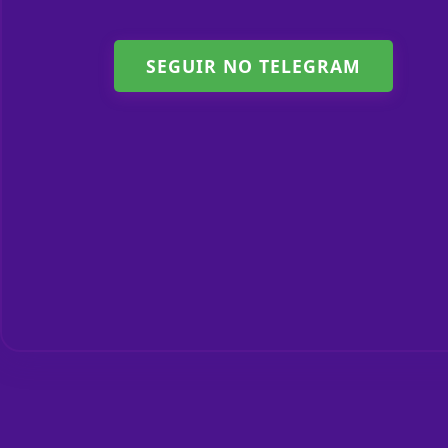
SEGUIR NO TELEGRAM