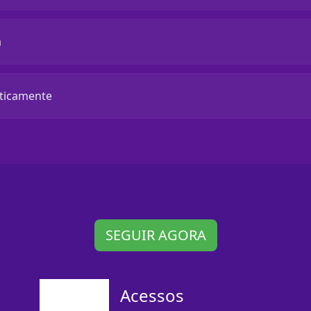
a
aticamente
SEGUIR AGORA
Acessos