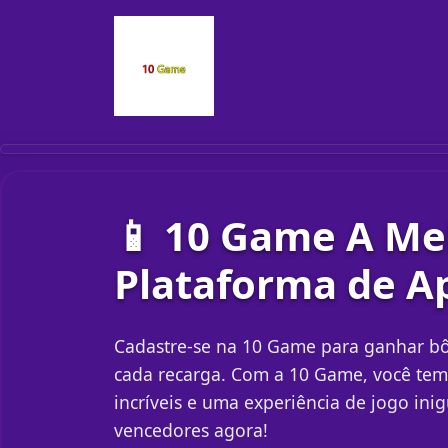
📱 10 Game A Me
Plataforma de A
Cadastre-se na 10 Game para ganhar b
cada recarga. Com a 10 Game, você te
incríveis e uma experiência de jogo inig
vencedores agora!