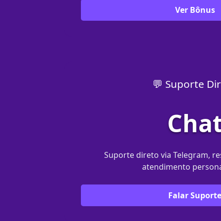
Ver Bônus
💬 Suporte Di
Cha
Suporte direto via Telegram, r
atendimento persona
Falar Suport