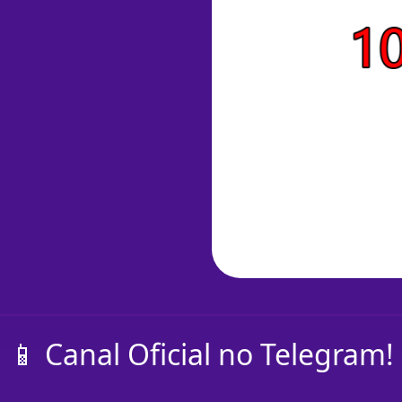
📱 Canal Oficial no Telegram!