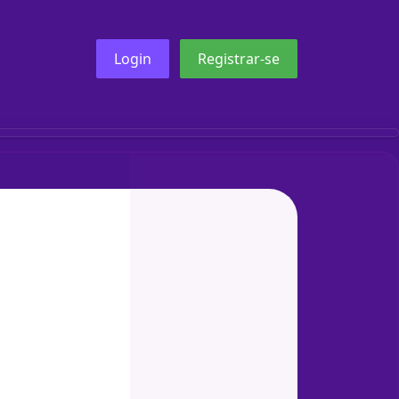
Login
Registrar-se