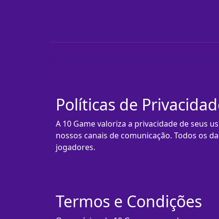
Políticas de Privacida
A 10 Game valoriza a privacidade de seus 
nossos canais de comunicação. Todos os dad
jogadores.
Termos e Condições