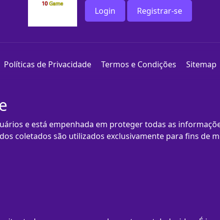
Login
Registrar-se
Políticas de Privacidade
Termos e Condições
Sitemap
de
usuários e está empenhada em proteger todas as informaçõe
os coletados são utilizados exclusivamente para fins de m