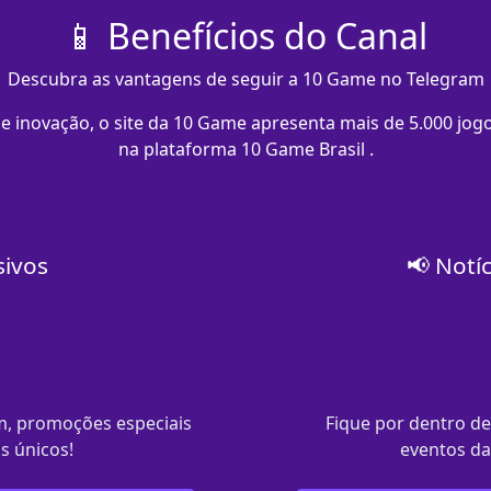
📱 Benefícios do Canal
Descubra as vantagens de seguir a 10 Game no Telegram
 inovação, o site da 10 Game apresenta mais de 5.000 jogo
na plataforma 10 Game Brasil .
sivos
📢 Notí
m, promoções especiais
Fique por dentro d
s únicos!
eventos da