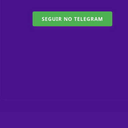
SEGUIR NO TELEGRAM