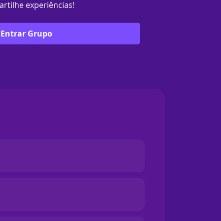
rtilhe experiências!
Entrar Grupo