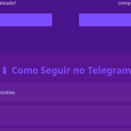
lizado!
compa
e
📱 Como Seguir no Telegram
ositivo