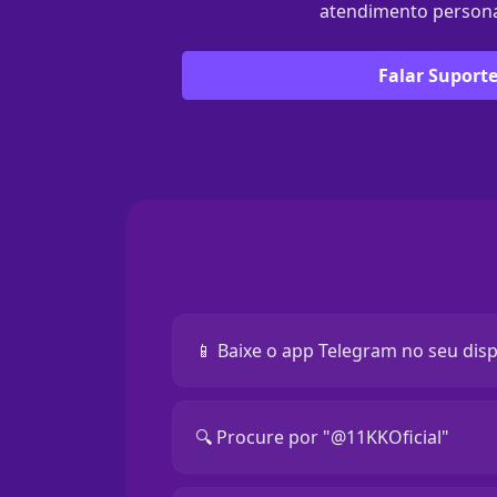
atendimento persona
Falar Suport
📱 Baixe o app Telegram no seu disp
🔍 Procure por "@11KKOficial"