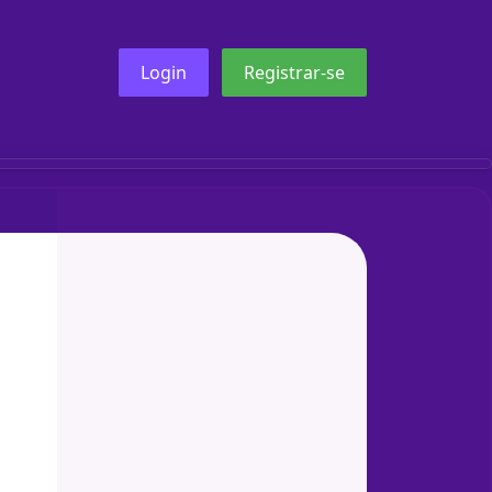
Login
Registrar-se