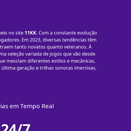
eis no site
11KK
. Com a constante evolução
ogadores. Em 2023, diversas tendências têm
atraem tanto novatos quanto veteranos. À
ma seleção variada de jogos que vão desde
que mesclam diferentes estilos e mecânicas,
última geração e trilhas sonoras imersivas,
cias em Tempo Real
24/7