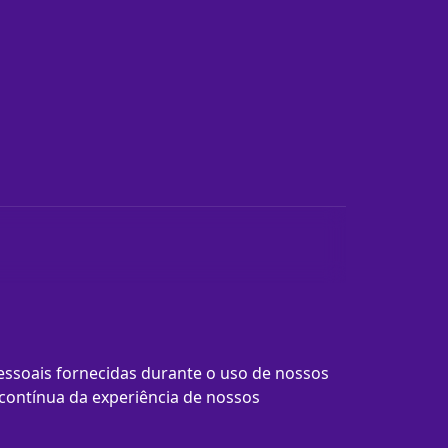
essoais fornecidas durante o uso de nossos
 contínua da experiência de nossos