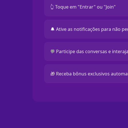
👆 Toque em "Entrar" ou "Join"
🔔 Ative as notificações para não p
💬 Participe das conversas e interaj
🎁 Receba bônus exclusivos autom