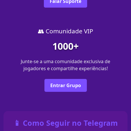
Falar Suporte
👥 Comunidade VIP
1000+
Junte-se a uma comunidade exclusiva de
jogadores e compartilhe experiências!
Entrar Grupo
📱 Como Seguir no Telegram