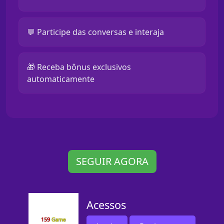
💬 Participe das conversas e interaja
🎁 Receba bônus exclusivos
automaticamente
SEGUIR AGORA
Acessos