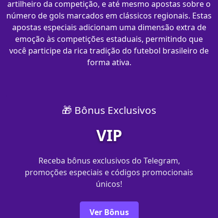
artilheiro da competição, e até mesmo apostas sobre o
número de gols marcados em clássicos regionais. Estas
apostas especiais adicionam uma dimensão extra de
emoção às competições estaduais, permitindo que
você participe da rica tradição do futebol brasileiro de
forma ativa.
🎁 Bônus Exclusivos
VIP
Receba bônus exclusivos do Telegram,
promoções especiais e códigos promocionais
únicos!
Ver Bônus