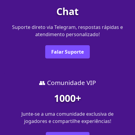
Chat
Suporte direto via Telegram, respostas rápidas e
atendimento personalizado!
Falar Suporte
👥 Comunidade VIP
1000+
Junte-se a uma comunidade exclusiva de
jogadores e compartilhe experiências!