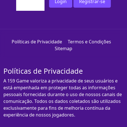
Login
Registrar-se
Políticas de Privacidade
Termos e Condições
Sitemap
Políticas de Privacidade
A 159 Game valoriza a privacidade de seus usuários e
está empenhada em proteger todas as informações
pessoais fornecidas durante o uso de nossos canais de
comunicação. Todos os dados coletados são utilizados
exclusivamente para fins de melhoria contínua da
experiência de nossos jogadores.