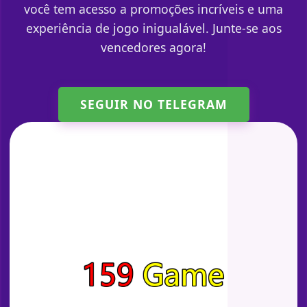
você tem acesso a promoções incríveis e uma
experiência de jogo inigualável. Junte-se aos
vencedores agora!
SEGUIR NO TELEGRAM