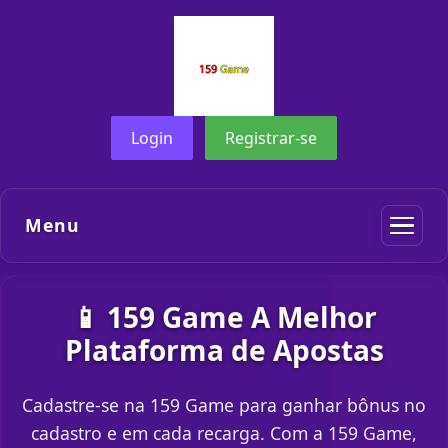
Login
Registrar-se
Menu
📱 159 Game A Melhor
Plataforma de Apostas
Cadastre-se na 159 Game para ganhar bônus no
cadastro e em cada recarga. Com a 159 Game,