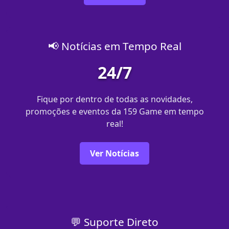
📢 Notícias em Tempo Real
24/7
Fique por dentro de todas as novidades,
promoções e eventos da 159 Game em tempo
real!
Ver Notícias
💬 Suporte Direto