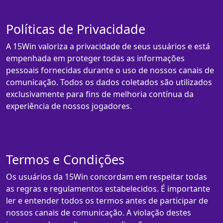
Políticas de Privacidade
A 15Win valoriza a privacidade de seus usuários e está
empenhada em proteger todas as informações
pessoais fornecidas durante o uso de nossos canais de
comunicação. Todos os dados coletados são utilizados
exclusivamente para fins de melhoria contínua da
experiência de nossos jogadores.
Termos e Condições
Os usuários da 15Win concordam em respeitar todas
as regras e regulamentos estabelecidos. É importante
ler e entender todos os termos antes de participar de
nossos canais de comunicação. A violação destes