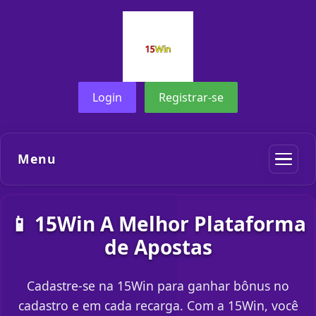
Login
Registrar-se
Menu
📱 15Win A Melhor Plataforma
de Apostas
Cadastre-se na 15Win para ganhar bônus no
cadastro e em cada recarga. Com a 15Win, você