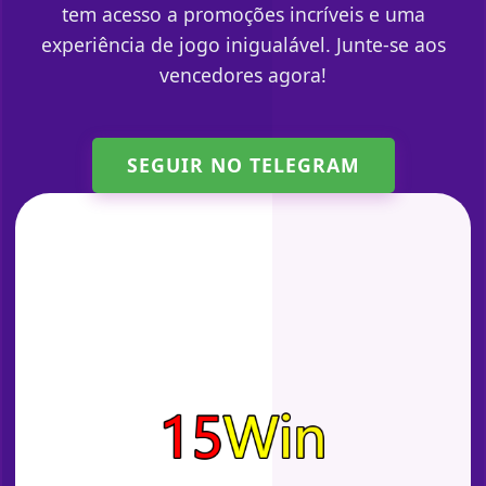
tem acesso a promoções incríveis e uma
experiência de jogo inigualável. Junte-se aos
vencedores agora!
SEGUIR NO TELEGRAM