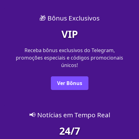
🎁 Bônus Exclusivos
VIP
Receba bônus exclusivos do Telegram,
promoções especiais e códigos promocionais
únicos!
Ver Bônus
📢 Notícias em Tempo Real
24/7