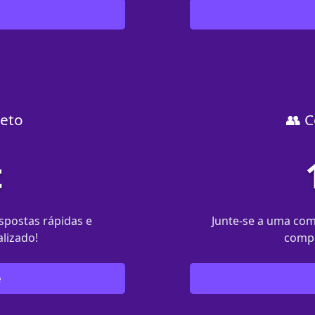
reto
👥 
t
espostas rápidas e
Junte-se a uma com
lizado!
compa
e