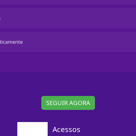
a
aticamente
SEGUIR AGORA
Acessos