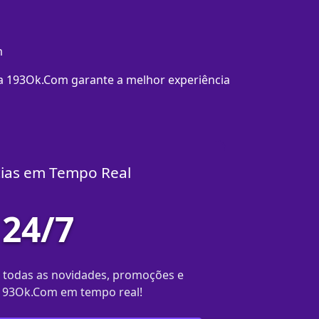
m
 a 193Ok.Com garante a melhor experiência
cias em Tempo Real
24/7
e todas as novidades, promoções e
193Ok.Com em tempo real!