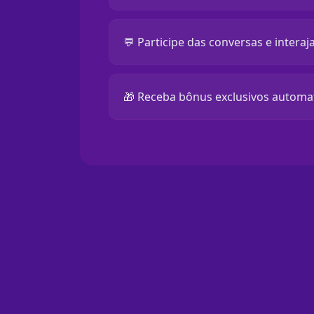
💬 Participe das conversas e interaj
🎁 Receba bônus exclusivos autom