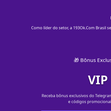
Como líder do setor, a 193Ok.Com Brasil 
🎁 Bônus Exclu
VIP
Receba bônus exclusivos do Telegra
e códigos promocionai