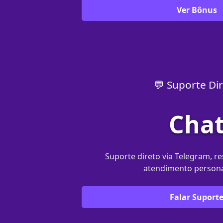
Ver Bônus
💬 Suporte Di
Cha
Suporte direto via Telegram, r
atendimento persona
Falar Suport