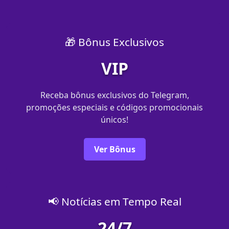
🎁 Bônus Exclusivos
VIP
Receba bônus exclusivos do Telegram,
promoções especiais e códigos promocionais
únicos!
Ver Bônus
📢 Notícias em Tempo Real
24/7