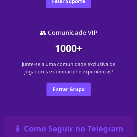
Falar Suporte
👥 Comunidade VIP
1000+
Junte-se a uma comunidade exclusiva de
jogadores e compartilhe experiências!
Entrar Grupo
📱 Como Seguir no Telegram