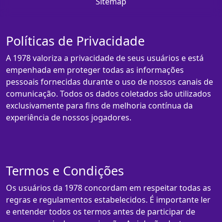
Sitemap
Políticas de Privacidade
A 1978 valoriza a privacidade de seus usuários e está
empenhada em proteger todas as informações
pessoais fornecidas durante o uso de nossos canais de
comunicação. Todos os dados coletados são utilizados
exclusivamente para fins de melhoria contínua da
experiência de nossos jogadores.
Termos e Condições
Os usuários da 1978 concordam em respeitar todas as
regras e regulamentos estabelecidos. É importante ler
e entender todos os termos antes de participar de