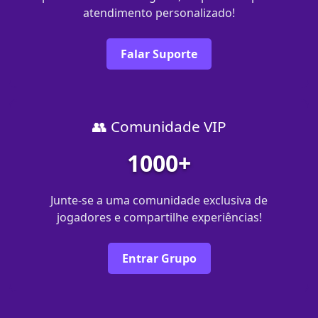
atendimento personalizado!
Falar Suporte
👥 Comunidade VIP
1000+
Junte-se a uma comunidade exclusiva de
jogadores e compartilhe experiências!
Entrar Grupo