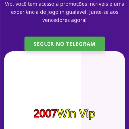
Vip, você tem acesso a promoções incríveis e uma
experiência de jogo inigualável. Junte-se aos
vencedores agora!
SEGUIR NO TELEGRAM