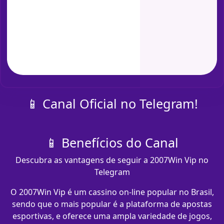
📱 Canal Oficial no Telegram!
📱 Benefícios do Canal
Descubra as vantagens de seguir a 2007Win Vip no
Telegram
O 2007Win Vip é um cassino on-line popular no Brasil,
sendo que o mais popular é a plataforma de apostas
esportivas, e oferece uma ampla variedade de jogos,