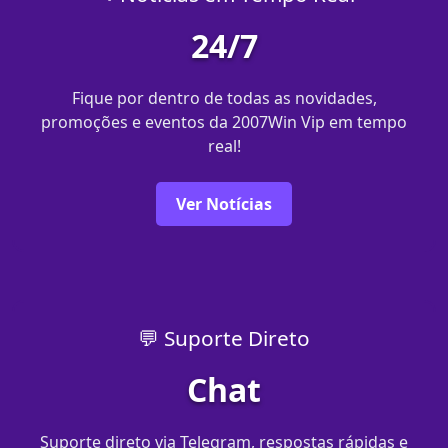
24/7
Fique por dentro de todas as novidades,
promoções e eventos da 2007Win Vip em tempo
real!
Ver Notícias
💬 Suporte Direto
Chat
Suporte direto via Telegram, respostas rápidas e