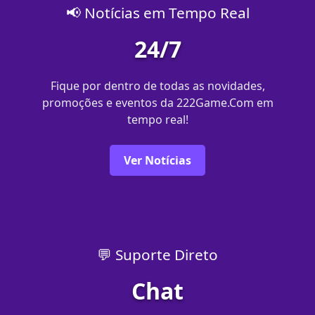
📢 Notícias em Tempo Real
24/7
Fique por dentro de todas as novidades,
promoções e eventos da 222Game.Com em
tempo real!
Ver Notícias
💬 Suporte Direto
Chat