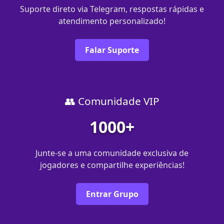
Suporte direto via Telegram, respostas rápidas e
atendimento personalizado!
Falar Suporte
👥 Comunidade VIP
1000+
Junte-se a uma comunidade exclusiva de
jogadores e compartilhe experiências!
Entrar Grupo