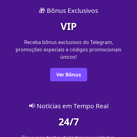
🎁 Bônus Exclusivos
VIP
Receba bônus exclusivos do Telegram,
promoções especiais e códigos promocionais
únicos!
Ver Bônus
📢 Notícias em Tempo Real
24/7