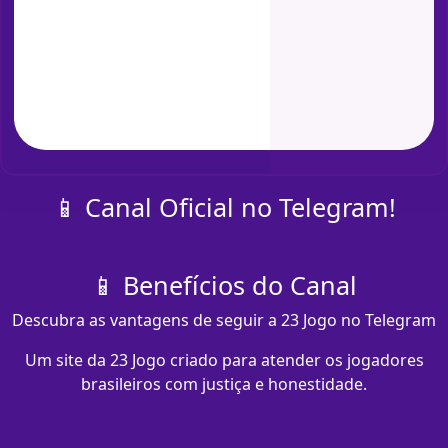
📱 Canal Oficial no Telegram!
📱 Benefícios do Canal
Descubra as vantagens de seguir a 23 Jogo no Telegram
Um site da 23 Jogo criado para atender os jogadores
brasileiros com justiça e honestidade.