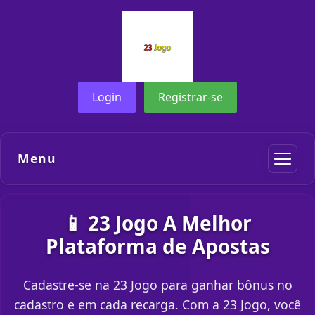
Login
Registrar-se
Menu
📱 23 Jogo A Melhor
Plataforma de Apostas
Cadastre-se na 23 Jogo para ganhar bônus no
cadastro e em cada recarga. Com a 23 Jogo, você