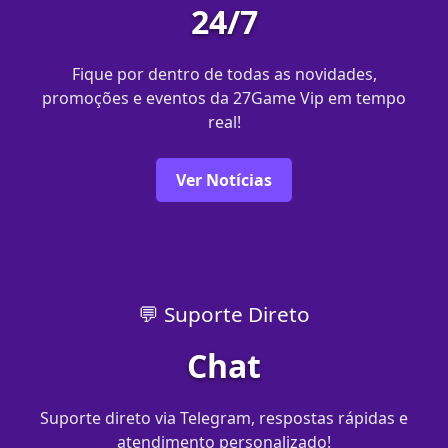
24/7
Fique por dentro de todas as novidades,
promoções e eventos da 27Game Vip em tempo
real!
Ver Notícias
💬 Suporte Direto
Chat
Suporte direto via Telegram, respostas rápidas e
atendimento personalizado!