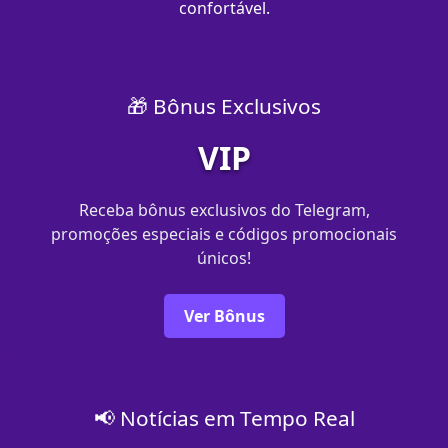
confortável.
🎁 Bônus Exclusivos
VIP
Receba bônus exclusivos do Telegram,
promoções especiais e códigos promocionais
únicos!
Ver Bônus
📢 Notícias em Tempo Real