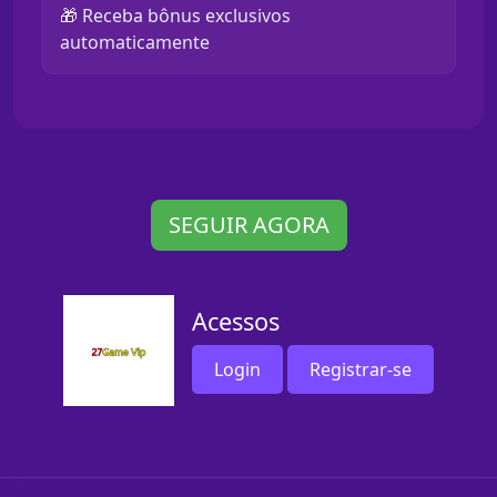
🎁 Receba bônus exclusivos
automaticamente
SEGUIR AGORA
Acessos
Login
Registrar-se