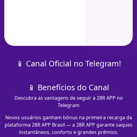
📱 Canal Oficial no Telegram!
📱 Benefícios do Canal
Descubra as vantagens de seguir a 28R APP no
Telegram
Novos usuários ganham bônus na primeira recarga da
plataforma 28R APP Brasil — a 28R APP garante saques
instantâneos, conforto e grandes prêmios.