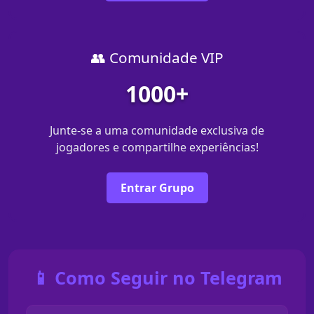
👥 Comunidade VIP
1000+
Junte-se a uma comunidade exclusiva de
jogadores e compartilhe experiências!
Entrar Grupo
📱 Como Seguir no Telegram