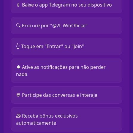
📱 Baixe o app Telegram no seu dispositivo
🔍 Procure por "@2L WinOficial"
👆 Toque em "Entrar" ou "Join"
🔔 Ative as notificações para não perder
nada
💬 Participe das conversas e interaja
🎁 Receba bônus exclusivos
automaticamente