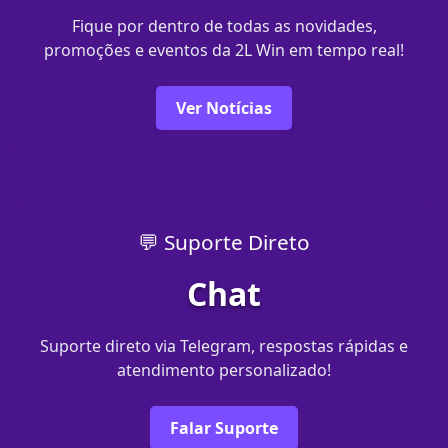
Fique por dentro de todas as novidades,
promoções e eventos da 2L Win em tempo real!
Ver Notícias
💬 Suporte Direto
Chat
Suporte direto via Telegram, respostas rápidas e
atendimento personalizado!
Falar Suporte