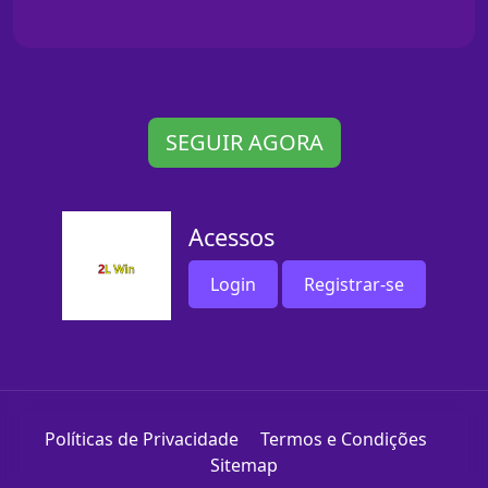
SEGUIR AGORA
Acessos
Login
Registrar-se
Políticas de Privacidade
Termos e Condições
Sitemap