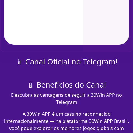
📱 Canal Oficial no Telegram!
📱 Benefícios do Canal
Descubra as vantagens de seguir a 30Win APP no
Telegram
A 30Win APP é um cassino reconhecido
internacionalmente — na plataforma 30Win APP Brasil ,
você pode explorar os melhores jogos globais com