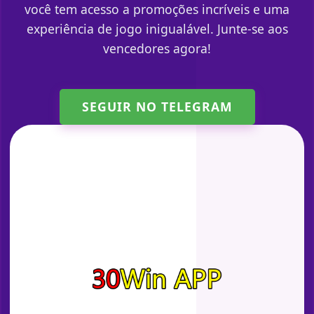
você tem acesso a promoções incríveis e uma
experiência de jogo inigualável. Junte-se aos
vencedores agora!
SEGUIR NO TELEGRAM