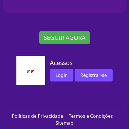
SEGUIR AGORA
Acessos
Login
Registrar-se
Políticas de Privacidade
Termos e Condições
Sitemap