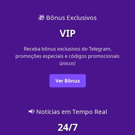
🎁 Bônus Exclusivos
VIP
Receba bônus exclusivos do Telegram,
promoções especiais e códigos promocionais
únicos!
Ver Bônus
📢 Notícias em Tempo Real
24/7