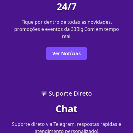
24/7
Fique por dentro de todas as novidades,
promoções e eventos da 33Big.Com em tempo
real!
Ver Notícias
💬 Suporte Direto
Chat
Suporte direto via Telegram, respostas rápidas e
atendimento personalizado!