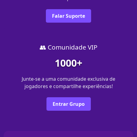
Falar Suporte
👥 Comunidade VIP
1000+
Junte-se a uma comunidade exclusiva de
jogadores e compartilhe experiências!
Entrar Grupo