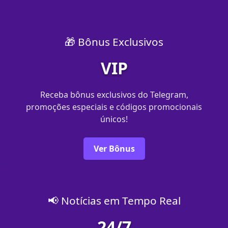
🎁 Bônus Exclusivos
VIP
Receba bônus exclusivos do Telegram,
promoções especiais e códigos promocionais
únicos!
Ver Bônus
📢 Notícias em Tempo Real
24/7