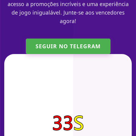
acesso a promoções incríveis e uma experiência
de jogo inigualável. Junte-se aos vencedores
agora!
SEGUIR NO TELEGRAM