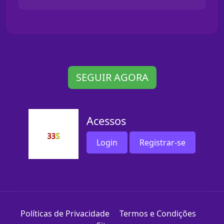
SEGUIR AGORA
Acessos
Login
Registrar-se
Políticas de Privacidade
Termos e Condições