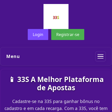
Login
Registrar-se
Menu
📱 33S A Melhor Plataforma
de Apostas
Cadastre-se na 33S para ganhar bônus no
cadastro e em cada recarga. Com a 33S, você tem