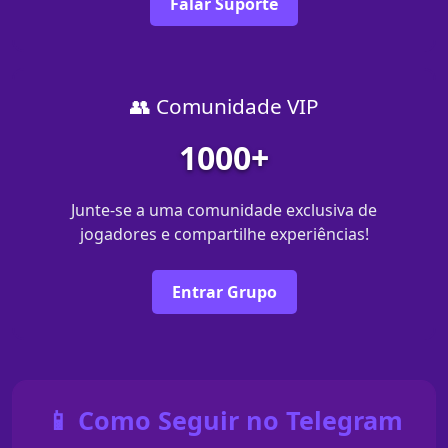
Falar Suporte
👥 Comunidade VIP
1000+
Junte-se a uma comunidade exclusiva de
jogadores e compartilhe experiências!
Entrar Grupo
📱 Como Seguir no Telegram