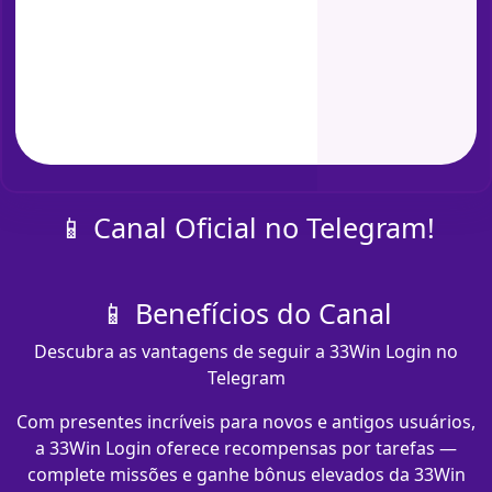
📱 Canal Oficial no Telegram!
📱 Benefícios do Canal
Descubra as vantagens de seguir a 33Win Login no
Telegram
Com presentes incríveis para novos e antigos usuários,
a 33Win Login oferece recompensas por tarefas —
complete missões e ganhe bônus elevados da 33Win