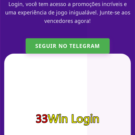
Login, você tem acesso a promoções incríveis e
uma experiência de jogo inigualável. Junte-se aos
vencedores agora!
SEGUIR NO TELEGRAM