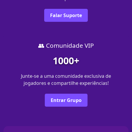
Falar Suporte
👥 Comunidade VIP
1000+
Junte-se a uma comunidade exclusiva de
jogadores e compartilhe experiências!
Entrar Grupo