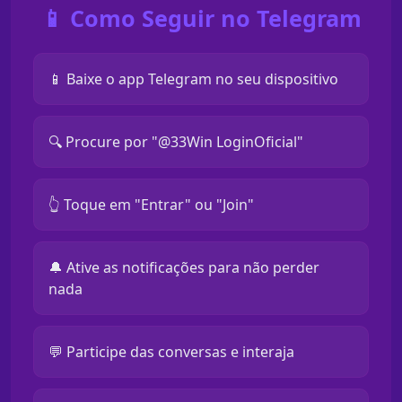
📱 Como Seguir no Telegram
📱 Baixe o app Telegram no seu dispositivo
🔍 Procure por "@33Win LoginOficial"
👆 Toque em "Entrar" ou "Join"
🔔 Ative as notificações para não perder
nada
💬 Participe das conversas e interaja