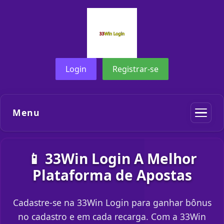
Login
Registrar-se
Menu
📱 33Win Login A Melhor
Plataforma de Apostas
Cadastre-se na 33Win Login para ganhar bônus
no cadastro e em cada recarga. Com a 33Win