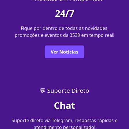
24/7
Fique por dentro de todas as novidades,
promoções e eventos da 3539 em tempo real!
Ver Notícias
💬 Suporte Direto
Chat
Suporte direto via Telegram, respostas rápidas e
atendimento personalizado!