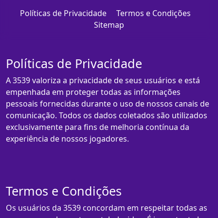
Políticas de Privacidade
Termos e Condições
Sitemap
Políticas de Privacidade
A 3539 valoriza a privacidade de seus usuários e está
empenhada em proteger todas as informações
pessoais fornecidas durante o uso de nossos canais de
comunicação. Todos os dados coletados são utilizados
exclusivamente para fins de melhoria contínua da
experiência de nossos jogadores.
Termos e Condições
Os usuários da 3539 concordam em respeitar todas as