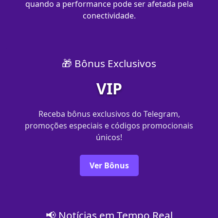
quando a performance pode ser afetada pela
conectividade.
🎁 Bônus Exclusivos
VIP
Receba bônus exclusivos do Telegram,
promoções especiais e códigos promocionais
únicos!
Ver Bônus
📢 Notícias em Tempo Real