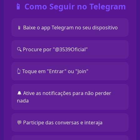
📱 Como Seguir no Telegram
📱 Baixe o app Telegram no seu dispositivo
🔍 Procure por "@3539Oficial"
👆 Toque em "Entrar" ou "Join"
🔔 Ative as notificações para não perder
nada
💬 Participe das conversas e interaja