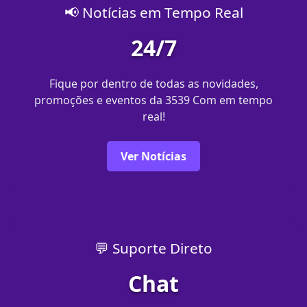
📢 Notícias em Tempo Real
24/7
Fique por dentro de todas as novidades,
promoções e eventos da 3539 Com em tempo
real!
Ver Notícias
💬 Suporte Direto
Chat