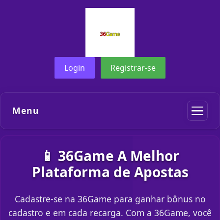
Login
Registrar-se
Menu
📱 36Game A Melhor
Plataforma de Apostas
Cadastre-se na 36Game para ganhar bônus no
cadastro e em cada recarga. Com a 36Game, você