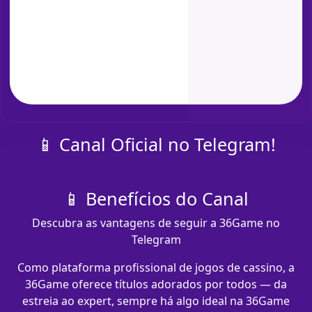
📱 Canal Oficial no Telegram!
📱 Benefícios do Canal
Descubra as vantagens de seguir a 36Game no
Telegram
Como plataforma profissional de jogos de cassino, a
36Game oferece títulos adorados por todos — da
estreia ao expert, sempre há algo ideal na 36Game