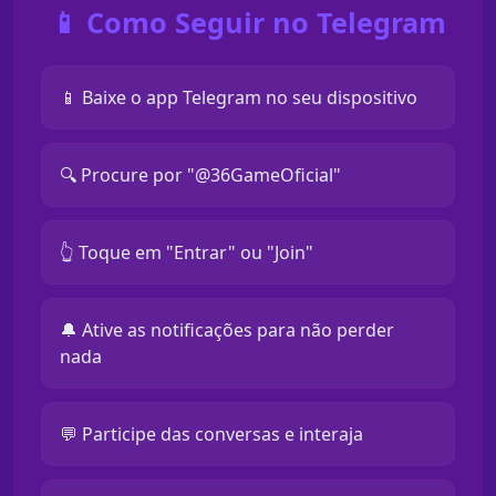
📱 Como Seguir no Telegram
📱 Baixe o app Telegram no seu dispositivo
🔍 Procure por "@36GameOficial"
👆 Toque em "Entrar" ou "Join"
🔔 Ative as notificações para não perder
nada
💬 Participe das conversas e interaja