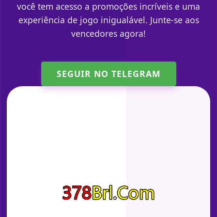
você tem acesso a promoções incríveis e uma
experiência de jogo inigualável. Junte-se aos
vencedores agora!
SEGUIR NO TELEGRAM