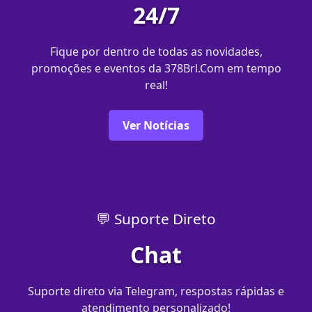
24/7
Fique por dentro de todas as novidades,
promoções e eventos da 378Brl.Com em tempo
real!
Ver Notícias
💬 Suporte Direto
Chat
Suporte direto via Telegram, respostas rápidas e
atendimento personalizado!