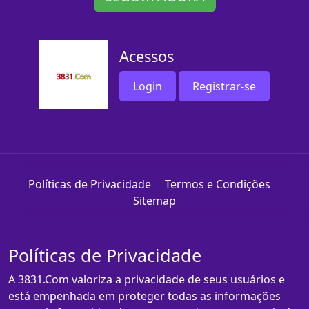
Acessos
Login
Registrar-se
Políticas de Privacidade
Termos e Condições
Sitemap
Políticas de Privacidade
A 3831.Com valoriza a privacidade de seus usuários e
está empenhada em proteger todas as informações