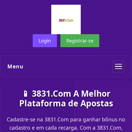
Login
Registrar-se
Menu
📱 3831.Com A Melhor
Plataforma de Apostas
Cadastre-se na 3831.Com para ganhar bônus no
cadastro e em cada recarga. Com a 3831.Com,