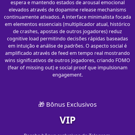
espera e mantendo estados de arousal emocional
elevados através de dopamine release mechanisms
continuamente ativados. A interface minimalista focada
em elementos essenciais (multiplicador atual, histórico
de crashes, apostas de outros jogadores) reduz
cognitive load permitindo decisões rápidas baseadas
em intuição e análise de padrões. O aspecto social é
amplificado através de feed em tempo real mostrando
wins significativos de outros jogadores, criando FOMO
(fear of missing out) e social proof que impulsionam
engagement.
🎁 Bônus Exclusivos
VIP