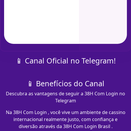
📱 Canal Oficial no Telegram!
📱 Benefícios do Canal
Descubra as vantagens de seguir a 38H Com Login no
Telegram
Na 38H Com Login , você vive um ambiente de cassino
internacional realmente justo, com confiança e
diversão através da 38H Com Login Brasil .