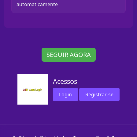
automaticamente
SEGUIR AGORA
Acessos
Login
Registrar-se