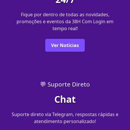
Fique por dentro de todas as novidades,
promoções e eventos da 38H Com Login em
tempo real!
Ver Notícias
💬 Suporte Direto
Chat
Suporte direto via Telegram, respostas rápidas e
atendimento personalizado!