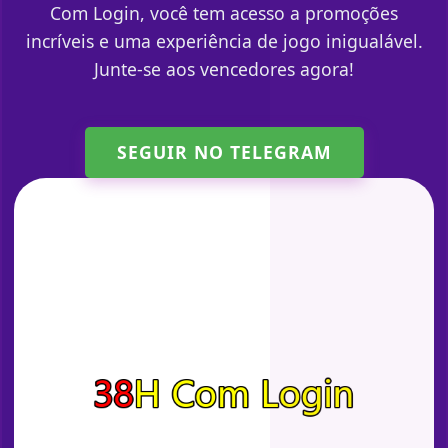
Com Login, você tem acesso a promoções
incríveis e uma experiência de jogo inigualável.
Junte-se aos vencedores agora!
SEGUIR NO TELEGRAM