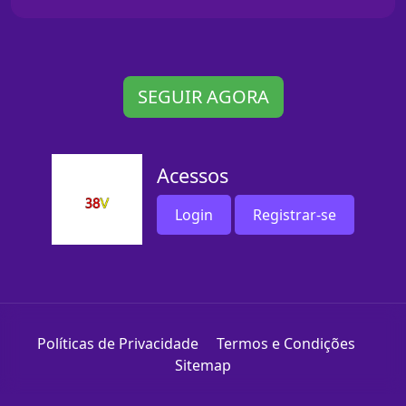
SEGUIR AGORA
Acessos
Login
Registrar-se
Políticas de Privacidade
Termos e Condições
Sitemap