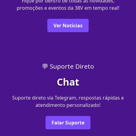
Fique por dentro de todas as novidades,
promoções e eventos da 38V em tempo real!
Ver Notícias
💬 Suporte Direto
Chat
Suporte direto via Telegram, respostas rápidas e
atendimento personalizado!
Falar Suporte