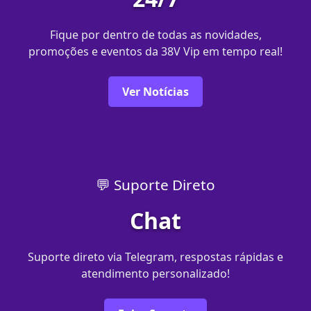
Fique por dentro de todas as novidades,
promoções e eventos da 38V Vip em tempo real!
Ver Notícias
💬 Suporte Direto
Chat
Suporte direto via Telegram, respostas rápidas e
atendimento personalizado!