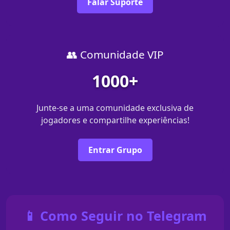
Falar Suporte
👥 Comunidade VIP
1000+
Junte-se a uma comunidade exclusiva de
jogadores e compartilhe experiências!
Entrar Grupo
📱 Como Seguir no Telegram