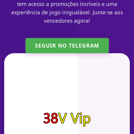
tem acesso a promoções incríveis e uma
experiência de jogo inigualável. Junte-se aos
vencedores agora!
SEGUIR NO TELEGRAM