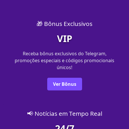
🎁 Bônus Exclusivos
VIP
Receba bônus exclusivos do Telegram,
promoções especiais e códigos promocionais
únicos!
Ver Bônus
📢 Notícias em Tempo Real
24/7