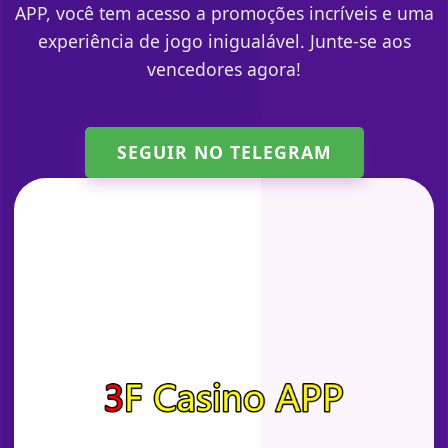
APP, você tem acesso a promoções incríveis e uma
experiência de jogo inigualável. Junte-se aos
vencedores agora!
SEGUIR NO TELEGRAM