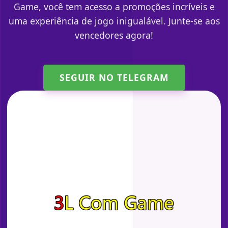
Game, você tem acesso a promoções incríveis e
uma experiência de jogo inigualável. Junte-se aos
vencedores agora!
SEGUIR NO TELEGRAM