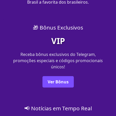
Brasil a favorita dos brasileiros.
🎁 Bônus Exclusivos
VIP
Receba bônus exclusivos do Telegram,
promoções especiais e códigos promocionais
únicos!
Ver Bônus
📢 Notícias em Tempo Real