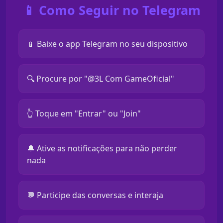
📱 Como Seguir no Telegram
📱 Baixe o app Telegram no seu dispositivo
🔍 Procure por "@3L Com GameOficial"
👆 Toque em "Entrar" ou "Join"
🔔 Ative as notificações para não perder
nada
💬 Participe das conversas e interaja