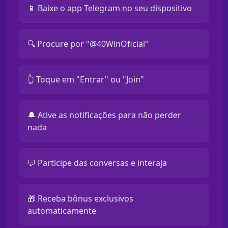
📱 Baixe o app Telegram no seu dispositivo
🔍 Procure por "@40WinOficial"
👆 Toque em "Entrar" ou "Join"
🔔 Ative as notificações para não perder
nada
💬 Participe das conversas e interaja
🎁 Receba bônus exclusivos
automaticamente