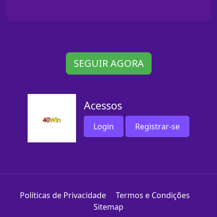
SEGUIR AGORA
Acessos
Login
Registrar-se
Políticas de Privacidade
Termos e Condições
Sitemap