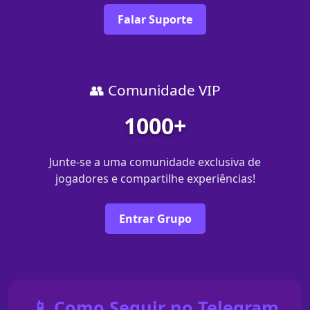
Falar Suporte
👥 Comunidade VIP
1000+
Junte-se a uma comunidade exclusiva de
jogadores e compartilhe experiências!
Entrar Grupo
📱 Como Seguir no Telegram