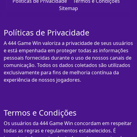
Políticas de Privacidade
Termos e Condições
Sitemap
Políticas de Privacidade
A 444 Game Win valoriza a privacidade de seus usuários
e está empenhada em proteger todas as informações
pessoais fornecidas durante o uso de nossos canais de
comunicação. Todos os dados coletados são utilizados
exclusivamente para fins de melhoria contínua da
experiência de nossos jogadores.
Termos e Condições
Os usuários da 444 Game Win concordam em respeitar
todas as regras e regulamentos estabelecidos. É