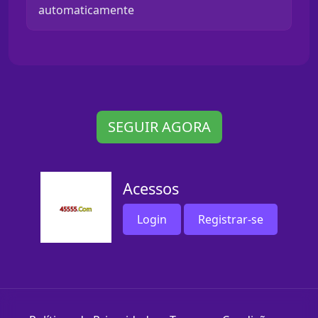
automaticamente
SEGUIR AGORA
Acessos
Login
Registrar-se