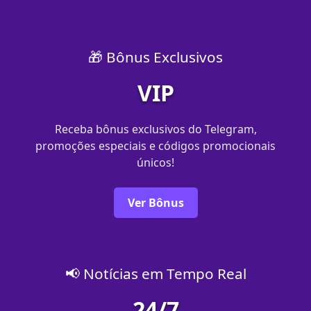
🎁 Bônus Exclusivos
VIP
Receba bônus exclusivos do Telegram,
promoções especiais e códigos promocionais
únicos!
Ver Bônus
📢 Notícias em Tempo Real
24/7