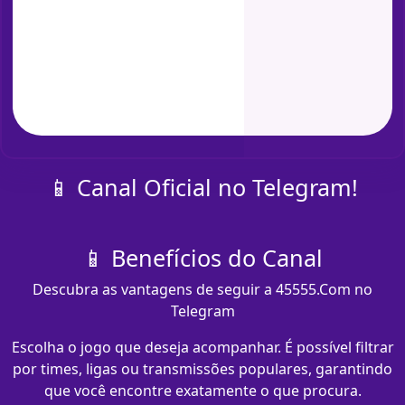
📱 Canal Oficial no Telegram!
📱 Benefícios do Canal
Descubra as vantagens de seguir a 45555.Com no
Telegram
Escolha o jogo que deseja acompanhar. É possível filtrar
por times, ligas ou transmissões populares, garantindo
que você encontre exatamente o que procura.