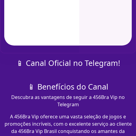
📱 Canal Oficial no Telegram!
📱 Benefícios do Canal
Descubra as vantagens de seguir a 456Bra Vip no
Telegram
A 456Bra Vip oferece uma vasta seleção de jogos e
promoções incríveis, com o excelente serviço ao cliente
da 456Bra Vip Brasil conquistando os amantes da