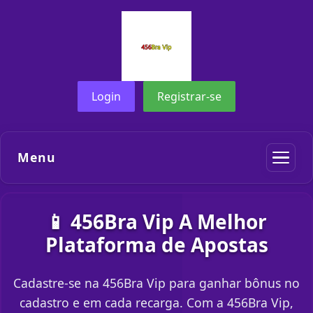
Login
Registrar-se
Menu
📱 456Bra Vip A Melhor
Plataforma de Apostas
Cadastre-se na 456Bra Vip para ganhar bônus no
cadastro e em cada recarga. Com a 456Bra Vip,