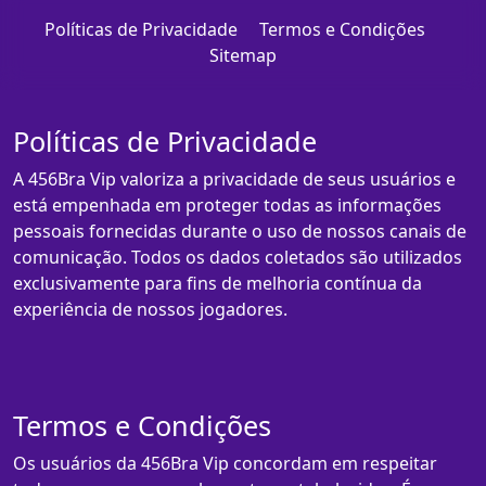
Políticas de Privacidade
Termos e Condições
Sitemap
Políticas de Privacidade
A 456Bra Vip valoriza a privacidade de seus usuários e
está empenhada em proteger todas as informações
pessoais fornecidas durante o uso de nossos canais de
comunicação. Todos os dados coletados são utilizados
exclusivamente para fins de melhoria contínua da
experiência de nossos jogadores.
Termos e Condições
Os usuários da 456Bra Vip concordam em respeitar