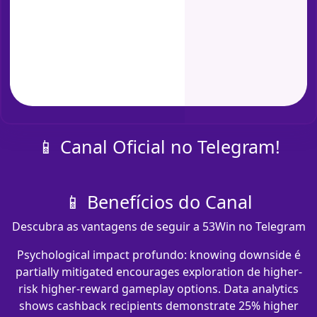
📱 Canal Oficial no Telegram!
📱 Benefícios do Canal
Descubra as vantagens de seguir a 53Win no Telegram
Psychological impact profundo: knowing downside é
partially mitigated encourages exploration de higher-
risk higher-reward gameplay options. Data analytics
shows cashback recipients demonstrate 25% higher