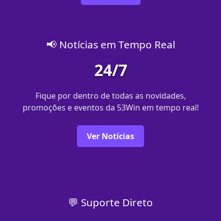
📢 Notícias em Tempo Real
24/7
Fique por dentro de todas as novidades,
promoções e eventos da 53Win em tempo real!
Ver Notícias
💬 Suporte Direto