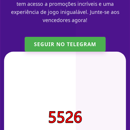
tem acesso a promoções incríveis e uma
experiência de jogo inigualável. Junte-se aos
vencedores agora!
SEGUIR NO TELEGRAM