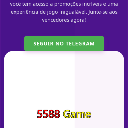
você tem acesso a promoções incríveis e uma
experiência de jogo inigualável. Junte-se aos
vencedores agora!
SEGUIR NO TELEGRAM