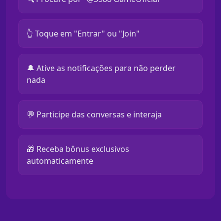
👆 Toque em "Entrar" ou "Join"
🔔 Ative as notificações para não perder
nada
💬 Participe das conversas e interaja
🎁 Receba bônus exclusivos
automaticamente