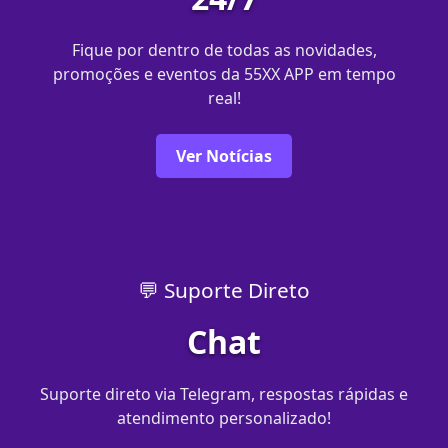
Fique por dentro de todas as novidades,
promoções e eventos da 55XX APP em tempo
real!
Ver Notícias
💬 Suporte Direto
Chat
Suporte direto via Telegram, respostas rápidas e
atendimento personalizado!