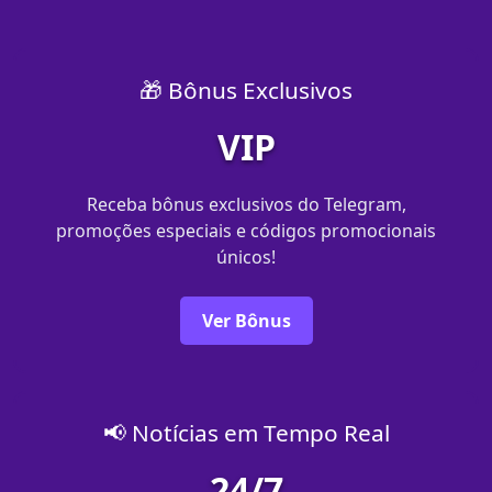
🎁 Bônus Exclusivos
VIP
Receba bônus exclusivos do Telegram,
promoções especiais e códigos promocionais
únicos!
Ver Bônus
📢 Notícias em Tempo Real
24/7