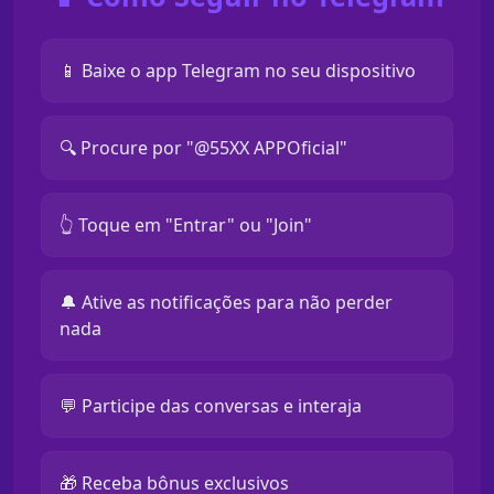
📱 Baixe o app Telegram no seu dispositivo
🔍 Procure por "@55XX APPOficial"
👆 Toque em "Entrar" ou "Join"
🔔 Ative as notificações para não perder
nada
💬 Participe das conversas e interaja
🎁 Receba bônus exclusivos