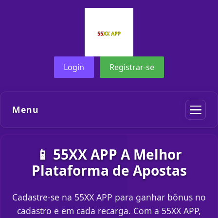
Login
Registrar-se
Menu
📱 55XX APP A Melhor
Plataforma de Apostas
Cadastre-se na 55XX APP para ganhar bônus no
cadastro e em cada recarga. Com a 55XX APP,