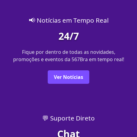
📢 Notícias em Tempo Real
24/7
Fique por dentro de todas as novidades,
promoções e eventos da 567Bra em tempo real!
Ver Notícias
💬 Suporte Direto
Chat