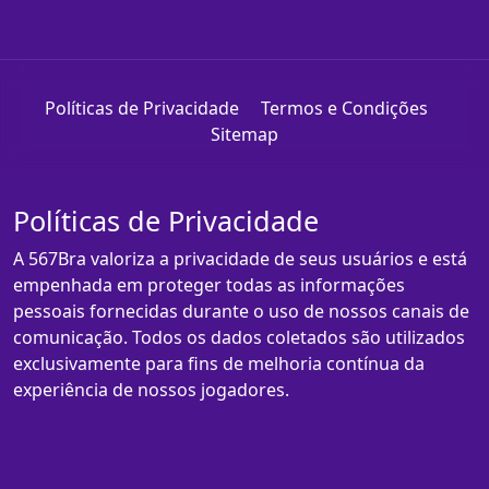
Políticas de Privacidade
Termos e Condições
Sitemap
Políticas de Privacidade
A 567Bra valoriza a privacidade de seus usuários e está
empenhada em proteger todas as informações
pessoais fornecidas durante o uso de nossos canais de
comunicação. Todos os dados coletados são utilizados
exclusivamente para fins de melhoria contínua da
experiência de nossos jogadores.