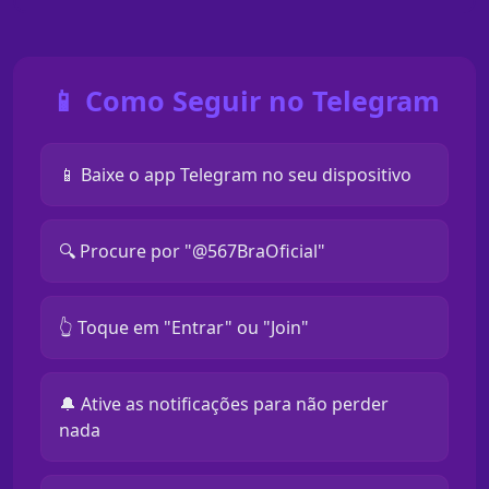
📱 Como Seguir no Telegram
📱 Baixe o app Telegram no seu dispositivo
🔍 Procure por "@567BraOficial"
👆 Toque em "Entrar" ou "Join"
🔔 Ative as notificações para não perder
nada