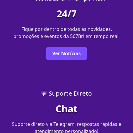
24/7
Fique por dentro de todas as novidades,
promoções e eventos da 567Brl em tempo real!
Ver Notícias
💬 Suporte Direto
Chat
Suporte direto via Telegram, respostas rápidas e
atendimento personalizado!