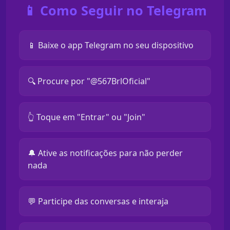
📱 Como Seguir no Telegram
📱 Baixe o app Telegram no seu dispositivo
🔍 Procure por "@567BrlOficial"
👆 Toque em "Entrar" ou "Join"
🔔 Ative as notificações para não perder
nada
💬 Participe das conversas e interaja