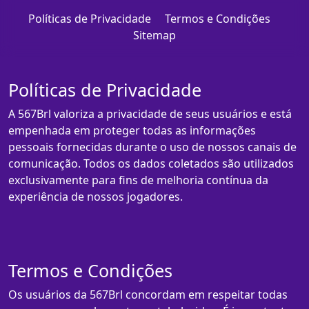
Políticas de Privacidade
Termos e Condições
Sitemap
Políticas de Privacidade
A 567Brl valoriza a privacidade de seus usuários e está
empenhada em proteger todas as informações
pessoais fornecidas durante o uso de nossos canais de
comunicação. Todos os dados coletados são utilizados
exclusivamente para fins de melhoria contínua da
experiência de nossos jogadores.
Termos e Condições
Os usuários da 567Brl concordam em respeitar todas