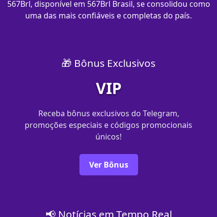
567Brl, disponível em 567Brl Brasil, se consolidou como
uma das mais confiáveis e completas do país.
🎁 Bônus Exclusivos
VIP
Receba bônus exclusivos do Telegram,
promoções especiais e códigos promocionais
únicos!
Ver Bônus
📢 Notícias em Tempo Real