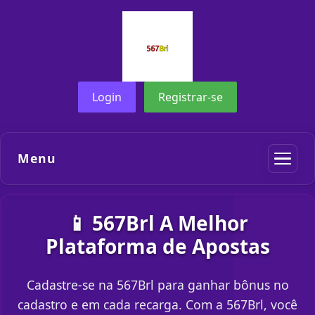
Login
Registrar-se
Menu
📱 567Brl A Melhor
Plataforma de Apostas
Cadastre-se na 567Brl para ganhar bônus no
cadastro e em cada recarga. Com a 567Brl, você