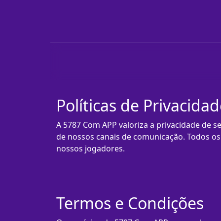
Políticas de Privacida
A 5787 Com APP valoriza a privacidade de 
de nossos canais de comunicação. Todos os 
nossos jogadores.
Termos e Condições