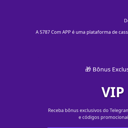
D
A 5787 Com APP é uma plataforma de cassin
🎁 Bônus Exclu
VIP
Receba bônus exclusivos do Telegra
e códigos promocionai