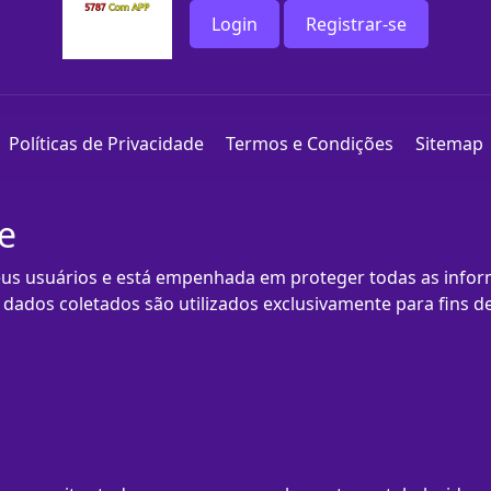
Login
Registrar-se
Políticas de Privacidade
Termos e Condições
Sitemap
de
seus usuários e está empenhada em proteger todas as infor
dados coletados são utilizados exclusivamente para fins d