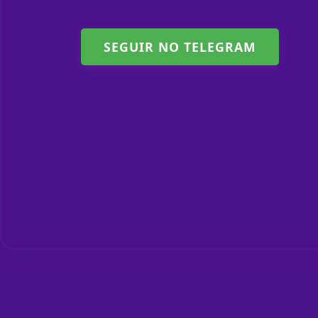
SEGUIR NO TELEGRAM