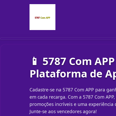
📱 5787 Com APP
Plataforma de A
Cadastre-se na 5787 Com APP para ganh
em cada recarga. Com a 5787 Com APP, 
promoções incríveis e uma experiência d
Junte-se aos vencedores agora!