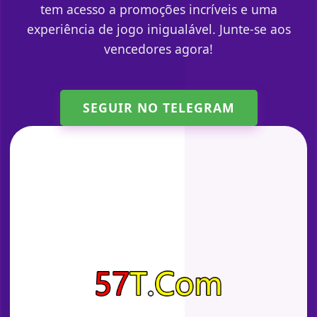
tem acesso a promoções incríveis e uma
experiência de jogo inigualável. Junte-se aos
vencedores agora!
SEGUIR NO TELEGRAM