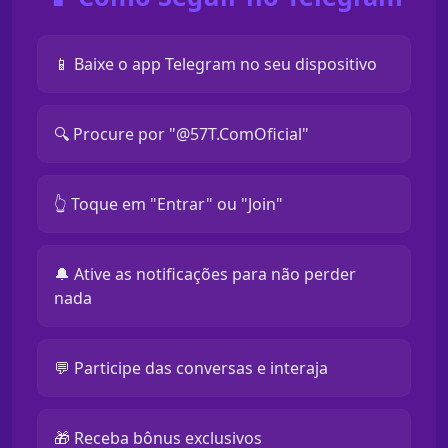
📱 Baixe o app Telegram no seu dispositivo
🔍 Procure por "@57T.ComOficial"
👆 Toque em "Entrar" ou "Join"
🔔 Ative as notificações para não perder
nada
💬 Participe das conversas e interaja
🎁 Receba bônus exclusivos