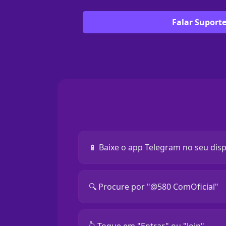
Falar Suport
📱 Baixe o app Telegram no seu disp
🔍 Procure por "@580 ComOficial"