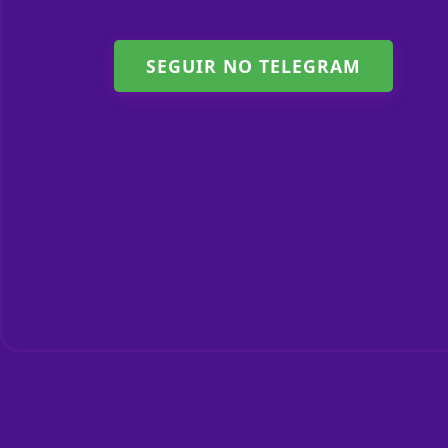
SEGUIR NO TELEGRAM