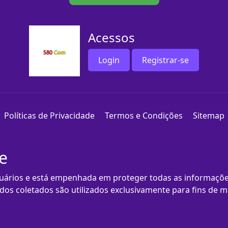
Acessos
Login
Registrar-se
Políticas de Privacidade
Termos e Condições
Sitemap
de
suários e está empenhada em proteger todas as informaçõe
os coletados são utilizados exclusivamente para fins de m