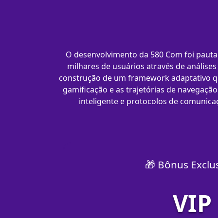
O desenvolvimento da 580 Com foi pauta
milhares de usuários através de análise
construção de um framework adaptativo qu
gamificação e as trajetórias de navegaçã
inteligente e protocolos de comunic
🎁 Bônus Exclu
VIP