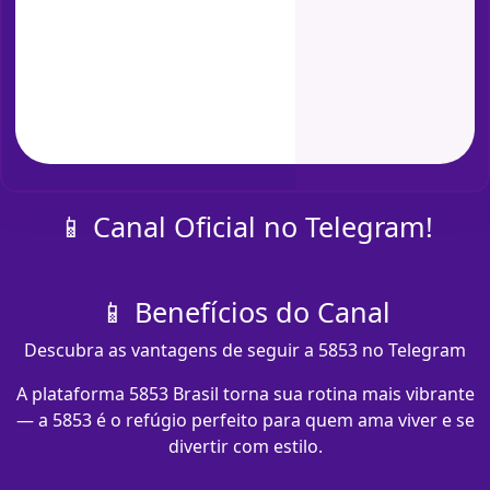
📱 Canal Oficial no Telegram!
📱 Benefícios do Canal
Descubra as vantagens de seguir a 5853 no Telegram
A plataforma 5853 Brasil torna sua rotina mais vibrante
— a 5853 é o refúgio perfeito para quem ama viver e se
divertir com estilo.