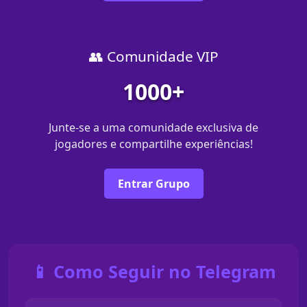
👥 Comunidade VIP
1000+
Junte-se a uma comunidade exclusiva de
jogadores e compartilhe experiências!
Entrar Grupo
📱 Como Seguir no Telegram