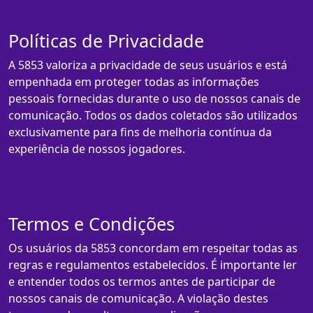
Políticas de Privacidade
A 5853 valoriza a privacidade de seus usuários e está
empenhada em proteger todas as informações
pessoais fornecidas durante o uso de nossos canais de
comunicação. Todos os dados coletados são utilizados
exclusivamente para fins de melhoria contínua da
experiência de nossos jogadores.
Termos e Condições
Os usuários da 5853 concordam em respeitar todas as
regras e regulamentos estabelecidos. É importante ler
e entender todos os termos antes de participar de
nossos canais de comunicação. A violação destes