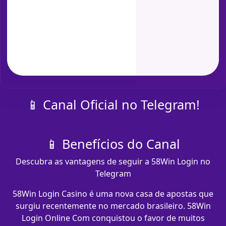
📱 Canal Oficial no Telegram!
📱 Benefícios do Canal
Descubra as vantagens de seguir a 58Win Login no
Telegram
58Win Login Casino é uma nova casa de apostas que
surgiu recentemente no mercado brasileiro. 58Win
Login Online Com conquistou o favor de muitos